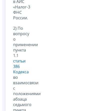
в АИС
«Налог-3
ФНС
России.
2) По
вопросу
о
применении
пункта
1.1
статьи
386
Кодекса
во
взаимосвязи
с
положениями
абзаца
седьмого
пункта