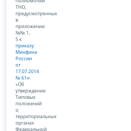
полномочий
ТНО,
предусмотренных
в
приложении
№№ 1,
5 к
приказу
Минфина
России
от
17.07.2014
№ 61н
«Об
утверждении
Типовых
положений
о
территориальных
органах
Федеральной