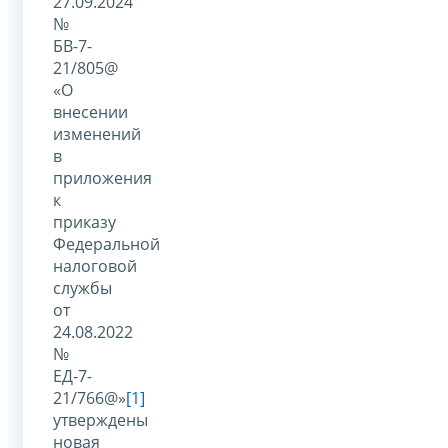
27.09.2024
№
БВ-7-
21/805@
«О
внесении
изменений
в
приложения
к
приказу
Федеральной
налоговой
службы
от
24.08.2022
№
ЕД-7-
21/766@»
[1]
утверждены
новая