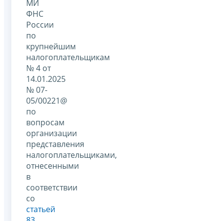
МИ
ФНС
России
по
крупнейшим
налогоплательщикам
№ 4 от
14.01.2025
№ 07-
05/00221@
по
вопросам
организации
представления
налогоплательщиками,
отнесенными
в
соответствии
со
статьей
83