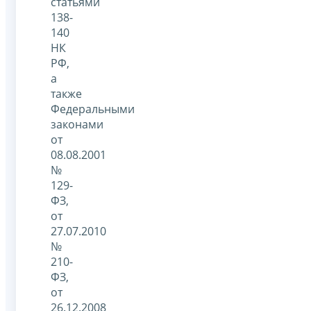
статьями
138-
140
НК
РФ,
а
также
Федеральными
законами
от
08.08.2001
№
129-
ФЗ,
от
27.07.2010
№
210-
ФЗ,
от
26.12.2008