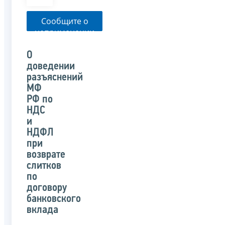
Сообщите о
неприменении
налоговым
органом
О
указанного
доведении
письма
разъяснений
МФ
РФ по
НДС
и
НДФЛ
при
возврате
слитков
по
договору
банковского
вклада