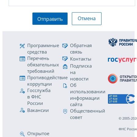
Отмена
Отправить
Программные
Обратная
средства
связь
Перечень
Контакты
обязательных
Подписка
требований
на
Противодействие
новости
коррупции
Об
Госслужба
использовании
в ФНС
информации
России
сайта
Вакансии
Общественный
совет
© 2005-202
ФНС Росси
Открытое