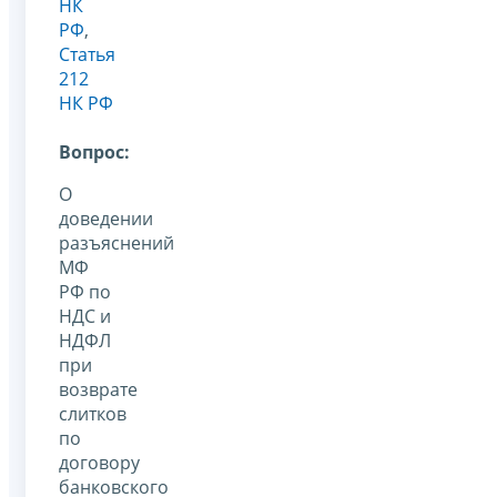
НК
РФ
,
Статья
212
НК РФ
Вопрос:
О
доведении
разъяснений
МФ
РФ по
НДС и
НДФЛ
при
возврате
слитков
по
договору
банковского