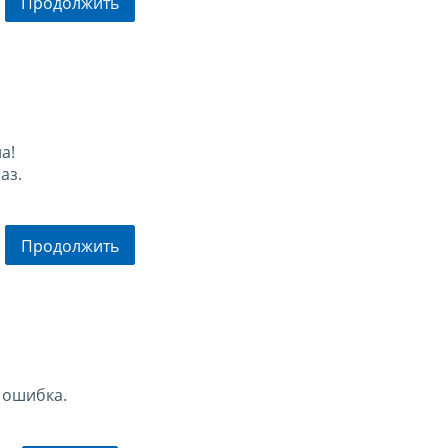
Продолжить
а!
аз.
Продолжить
 ошибка.