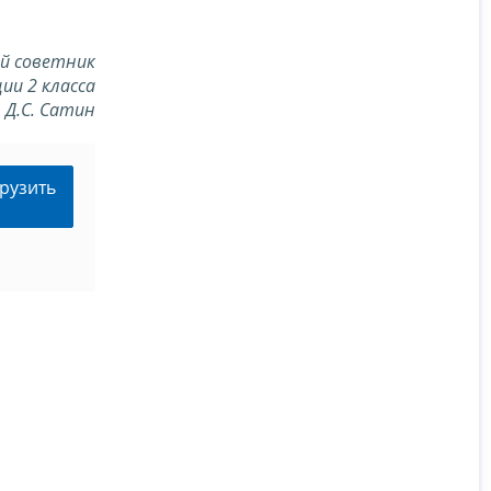
й советник
ии 2 класса
Д.С. Сатин
рузить