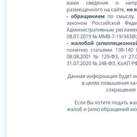
вами сведения о непр
размещенного на сайте,
не я
- обращением
по смыслу,
законом Российской Фед
Административным регламе
08.07.2019 № ММВ-7-19/343@;
- жалобой (апелляционно
понятию статьями 138-140
08.08.2001 № 129-ФЗ, от 27.
31.07.2020 № 248-ФЗ, КоАП Р
Данная информация будет и
в целях повышения ка
сокращения 
Если Вы хотите подать жа
жалоб и (или) обращений м