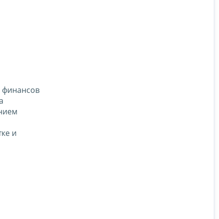
а финансов
а
анием
ке и