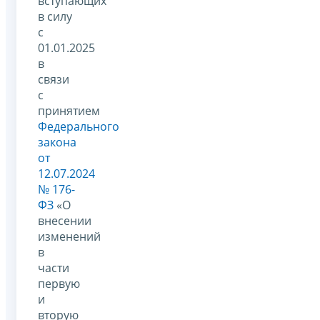
вступающих
в силу
с
01.01.2025
в
связи
с
принятием
Федерального
закона
от
12.07.2024
№ 176-
ФЗ
«О
внесении
изменений
в
части
первую
и
вторую