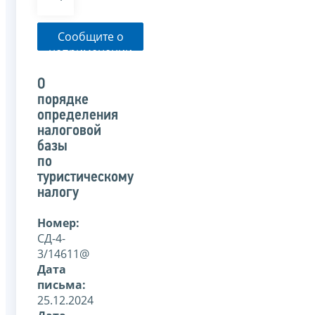
Сообщите о
неприменении
налоговым
органом
О
указанного
порядке
письма
определения
налоговой
базы
по
туристическому
налогу
Номер:
СД-4-
3/14611@
Дата
письма:
25.12.2024