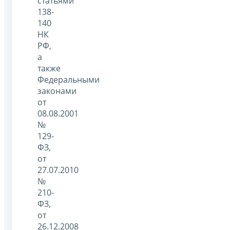
статьями
138-
140
НК
РФ,
а
также
Федеральными
законами
от
08.08.2001
№
129-
ФЗ,
от
27.07.2010
№
210-
ФЗ,
от
26.12.2008