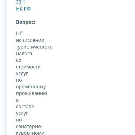
33.1
НК РФ
Вопрос:
Об
исчислении
туристического
налога
со
стоимости
услуг
по
временному
проживанию
в
составе
услуг
по
санаторно-
курортному