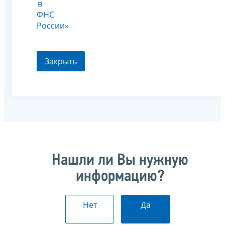
в
ФНС
России»
Закрыть
Нашли ли Вы нужную
информацию?
Нет
Да