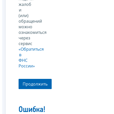
жалоб
и
(или)
обращений
можно
ознакомиться
через
сервис
«Обратиться
в
ФНС
России»
Продолжить
Ошибка!