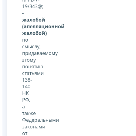
19/343@;
-
жалобой
(апелляционной
жалобой)
по
смыслу,
придаваемому
этому
понятию
статьями
138-
140
НК
РФ,
а
также
Федеральными
законами
от