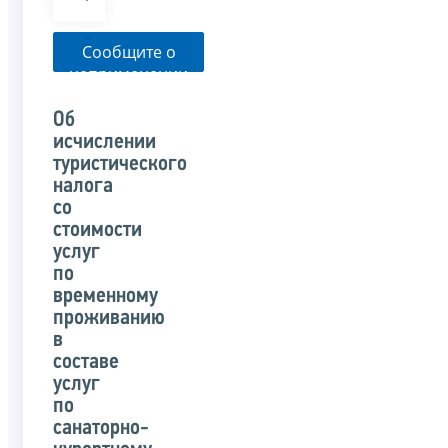
Сообщите о
неприменении
налоговым
органом
Об
указанного
исчислении
письма
туристического
налога
со
стоимости
услуг
по
временному
проживанию
в
составе
услуг
по
санаторно-