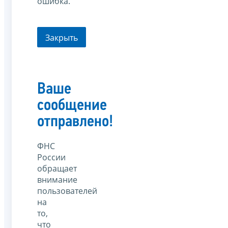
ошибка.
Закрыть
Ваше
сообщение
отправлено!
ФНС
России
обращает
внимание
пользователей
на
то,
что