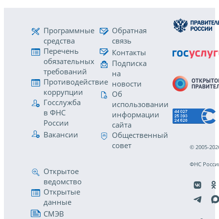
Программные
Обратная
средства
связь
Перечень
Контакты
обязательных
Подписка
требований
на
Противодействие
новости
коррупции
Об
Госслужба
использовании
в ФНС
информации
России
сайта
Вакансии
Общественный
совет
© 2005-202
ФНС Росси
Открытое
ведомство
Открытые
данные
СМЭВ