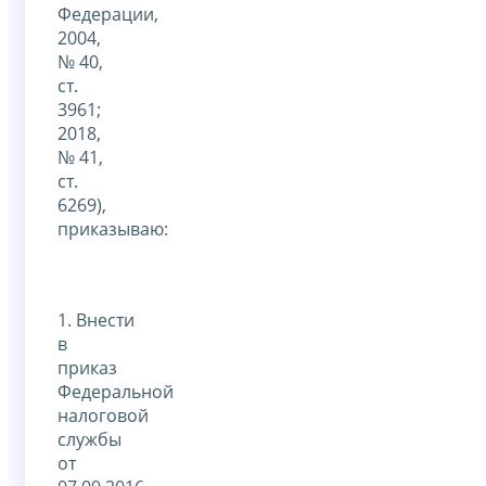
Федерации,
2004,
№ 40,
ст.
3961;
2018,
№ 41,
ст.
6269),
приказываю:
1. Внести
в
приказ
Федеральной
налоговой
службы
от