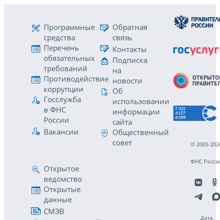
Программные
Обратная
средства
связь
Перечень
Контакты
обязательных
Подписка
требований
на
Противодействие
новости
коррупции
Об
Госслужба
использовании
в ФНС
информации
России
сайта
Вакансии
Общественный
совет
© 2005-202
ФНС Росси
Открытое
ведомство
Открытые
данные
СМЭВ
Дата