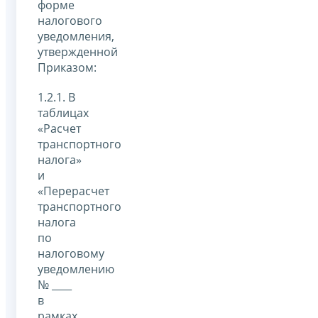
форме
налогового
уведомления,
утвержденной
Приказом:
1.2.1. В
таблицах
«Расчет
транспортного
налога»
и
«Перерасчет
транспортного
налога
по
налоговому
уведомлению
№ ____
в
рамках