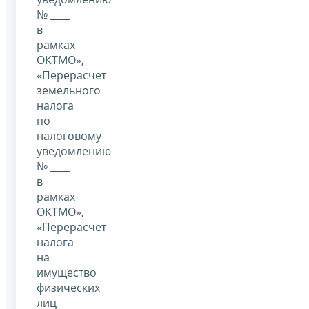
№ ____
в
рамках
ОКТМО»,
«Перерасчет
земельного
налога
по
налоговому
уведомлению
№ ____
в
рамках
ОКТМО»,
«Перерасчет
налога
на
имущество
физических
лиц