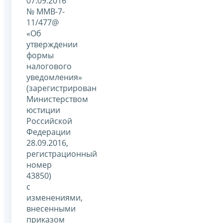
07.09.2016
№ ММВ-7-
11/477@
«Об
утверждении
формы
налогового
уведомления»
(зарегистрирован
Министерством
юстиции
Российской
Федерации
28.09.2016,
регистрационный
номер
43850)
с
изменениями,
внесенными
приказом