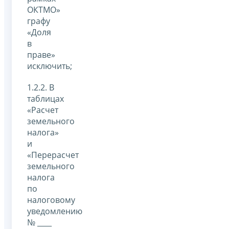
ОКТМО»
графу
«Доля
в
праве»
исключить;
1.2.2. В
таблицах
«Расчет
земельного
налога»
и
«Перерасчет
земельного
налога
по
налоговому
уведомлению
№ ____