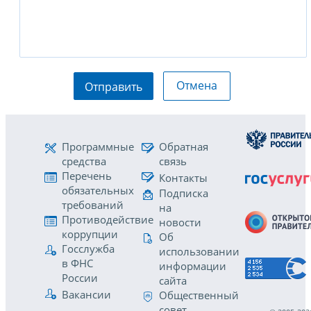
Отмена
Отправить
Программные
Обратная
средства
связь
Перечень
Контакты
обязательных
Подписка
требований
на
Противодействие
новости
коррупции
Об
Госслужба
использовании
в ФНС
информации
России
сайта
Вакансии
Общественный
совет