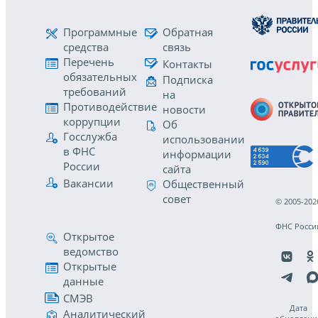
Программные
Обратная
средства
связь
Перечень
Контакты
обязательных
Подписка
требований
на
Противодействие
новости
коррупции
Об
Госслужба
использовании
в ФНС
информации
России
сайта
Вакансии
Общественный
совет
© 2005-202
ФНС Росси
Открытое
ведомство
Открытые
данные
СМЭВ
Дата
Аналитический