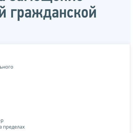
ой гражданской
льного
-р
в пределах