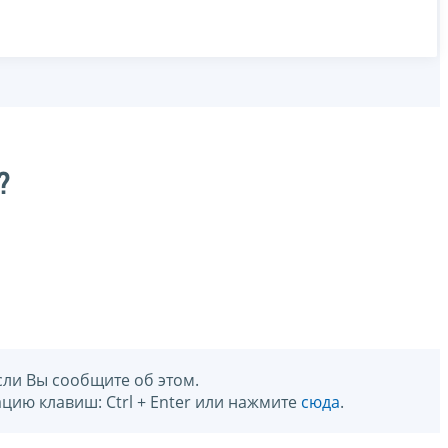
?
сли Вы сообщите об этом.
цию клавиш: Ctrl + Enter или нажмите
сюда
.