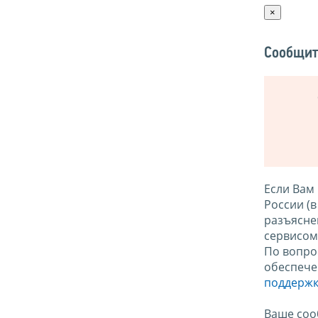
×
Сообщит
Если Вам
России (
разъясне
сервисо
По вопро
обеспече
поддержк
Ваше соо