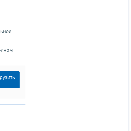
льное
полном
рузить