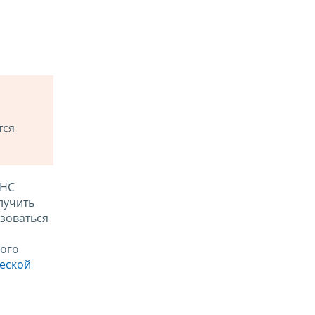
тся
ФНС
лучить
зоваться
ого
ческой