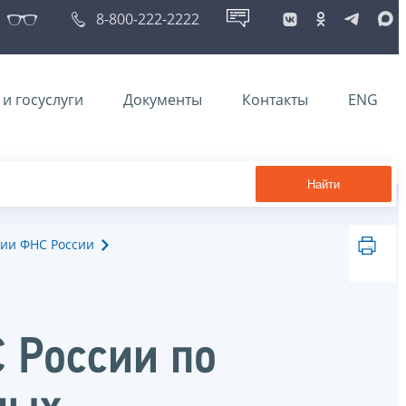
8-800-222-2222
и госуслуги
Документы
Контакты
ENG
Найти
ии ФНС России
 России по