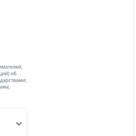
имателей,
ций) об
дарствами;
иям,