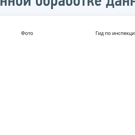
нной обработке дан
Фото
Гид по инспекци