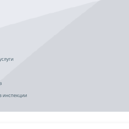
услуги
в
в инспекции