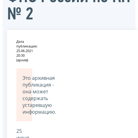
№ 2
Дата
публикации:
25.06.2021
20:30
(архив)
Это архивная
публикация -
она может
содержать
устаревшую
информацию.
25
июня