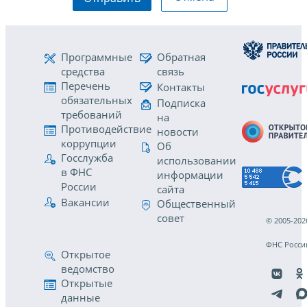
Программные
Обратная
средства
связь
Перечень
Контакты
обязательных
Подписка
требований
на
Противодействие
новости
коррупции
Об
Госслужба
использовании
в ФНС
информации
России
сайта
Вакансии
Общественный
совет
© 2005-202
ФНС Росси
Открытое
ведомство
Открытые
данные