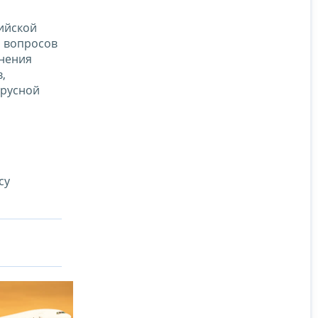
ийской
я вопросов
снения
,
ирусной
су