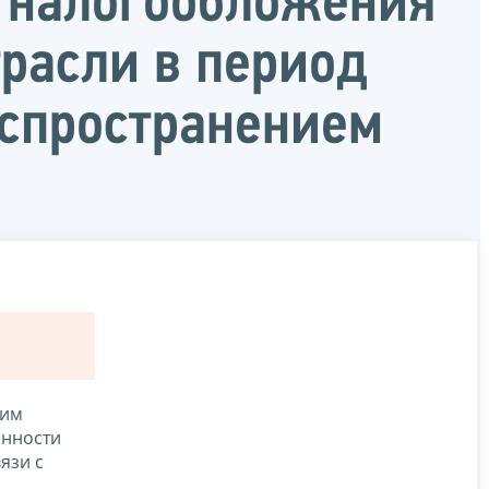
 налогообложения
расли в период
аспространением
шим
енности
язи с