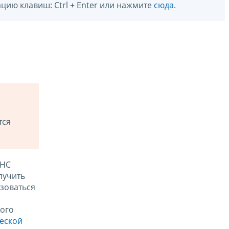
цию клавиш: Ctrl + Enter или нажмите
сюда
.
тся
ФНС
лучить
зоваться
ого
ческой