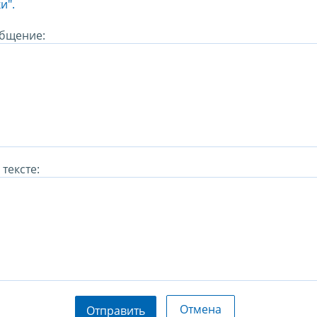
и".
бщение:
тексте:
Отмена
Отправить