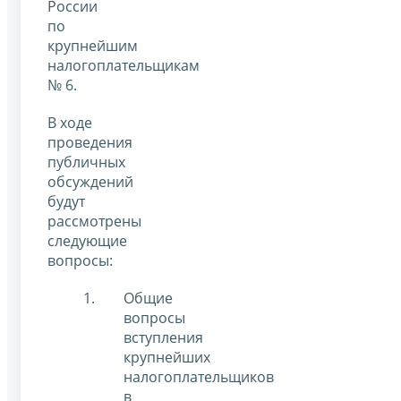
России
по
крупнейшим
налогоплательщикам
№ 6.
В ходе
проведения
публичных
обсуждений
будут
рассмотрены
следующие
вопросы:
Общие
вопросы
вступления
крупнейших
налогоплательщиков
в