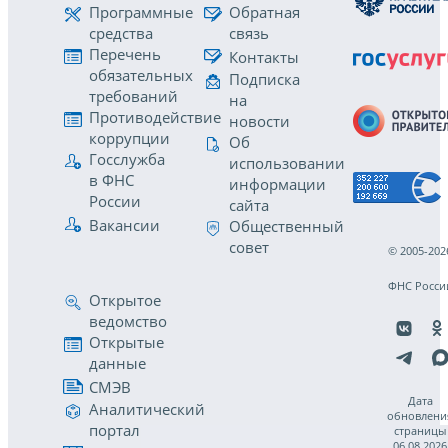
Программные
Обратная
средства
связь
Перечень
Контакты
обязательных
Подписка
требований
на
Противодействие
новости
коррупции
Об
Госслужба
использовании
в ФНС
информации
России
сайта
Вакансии
Общественный
совет
© 2005-202
ФНС Росси
Открытое
ведомство
Открытые
данные
СМЭВ
Дата
Аналитический
обновлени
портал
страницы
06.08.2026