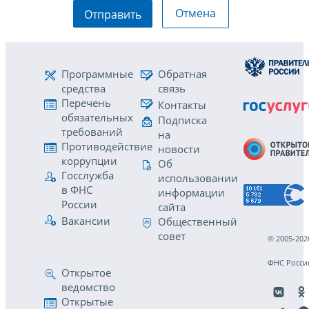
Отмена
Отправить
Программные
Обратная
средства
связь
Перечень
Контакты
обязательных
Подписка
требований
на
Противодействие
новости
коррупции
Об
Госслужба
использовании
в ФНС
информации
России
сайта
Вакансии
Общественный
совет
© 2005-202
ФНС Росси
Открытое
ведомство
Открытые