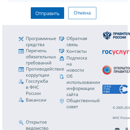
Отмена
Отправить
Программные
Обратная
средства
связь
Перечень
Контакты
обязательных
Подписка
требований
на
Противодействие
новости
коррупции
Об
Госслужба
использовании
в ФНС
информации
России
сайта
Вакансии
Общественный
совет
© 2005-202
ФНС Росси
Открытое
ведомство