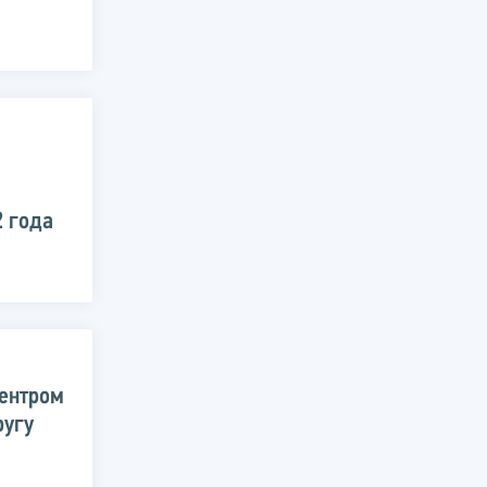
2 года
ентром
ругу