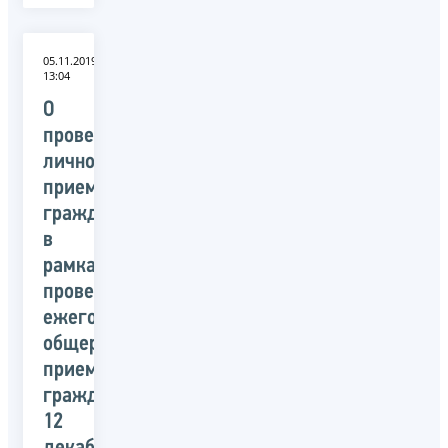
05.11.2019
13:04
О
проведении
личного
приема
граждан
в
рамках
проведения
ежегодного
общероссийского
приема
граждан
12