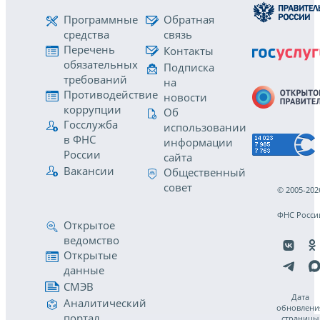
Программные
Обратная
средства
связь
Перечень
Контакты
обязательных
Подписка
требований
на
Противодействие
новости
коррупции
Об
Госслужба
использовании
в ФНС
информации
России
сайта
Вакансии
Общественный
совет
© 2005-202
ФНС Росси
Открытое
ведомство
Открытые
данные
СМЭВ
Дата
Аналитический
обновлени
портал
страницы