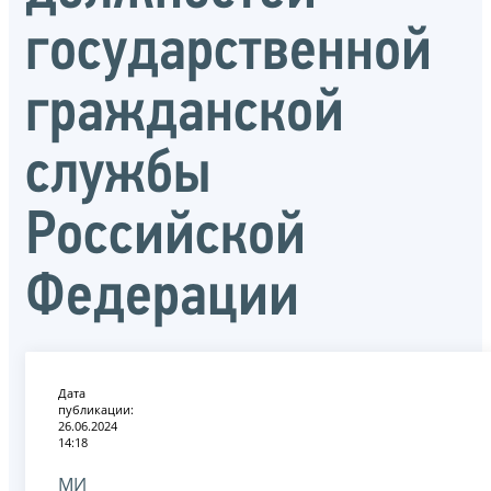
государственной
гражданской
службы
Российской
Федерации
Дата
публикации:
26.06.2024
14:18
МИ