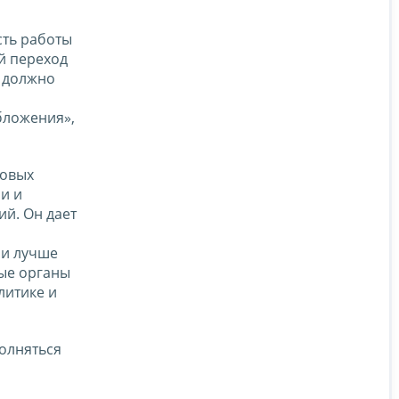
ть работы
й переход
n должно
бложения»,
ровых
и и
ий. Он дает
 и лучше
вые органы
литике и
полняться