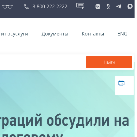
8-800-222-2222
и госуслуги
Документы
Контакты
ENG
Найти
раций обсудили на