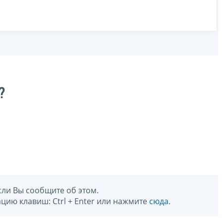
?
сли Вы сообщите об этом.
цию клавиш: Ctrl + Enter или нажмите
сюда
.