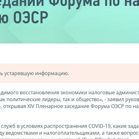
едании Форума по н
ю ОЭСР
ать устаревшую информацию.
одимого восстановления экономики налоговые админис
ак политические лидеры, так и общество», - заявил руко
н
, открывая XIV Пленарное заседание Форума ОЭСР по н
служб в условиях распространения COVID-19, какие зад
ду ведомствами и налогоплательщиками, а также вопро