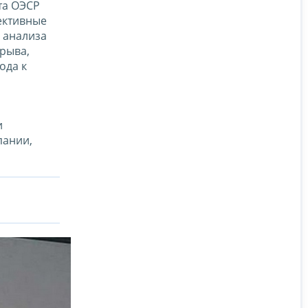
та ОЭСР
ективные
 анализа
рыва,
ода к
и
пании,