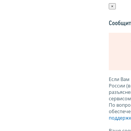
×
Сообщит
Если Вам
России (
разъясне
сервисо
По вопро
обеспече
поддержк
Ваше соо