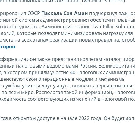
транснациональных компаний (Two-Pillar Solution).
стрирования ОЭСР
Паскаль Сен-Аман
подчеркнул важнос
ективной системы администрирования обеспечит плавны
оговых ведомств. «Администрирование Two-Pillar Solutio
ологий, которые позволят минимизировать нагрузку для
мств на всех этапах реализации новых правил налогоо
Егоров
.
сформация» он также представил коллегам каталог циф
енный налоговыми ведомствами России, Великобритани
к, в котором приняли участие 40 налоговых администрац
ершенствуют свои операционные модели и механизмы
 службам учиться друг у друга, выявлять передовой опыт
и во всем мире. Располагая такой информацией, налого
бходимость соответствующих изменений в налоговой по
тся в открытом доступе в начале 2022 года. Он будет до