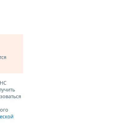
тся
ФНС
лучить
зоваться
ого
ческой