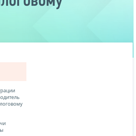
алоговому
трации
водитель
алоговому
ачи
сы