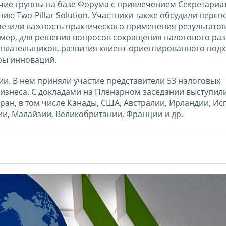
чие группы на базе Форума с привлечением Секретариа
ю Two-Pillar Solution. Участники также обсудили персп
етили важность практического применения результатов
ер, для решения вопросов сокращения налогового раз
плательщиков, развития клиент-ориентированного подх
ры инноваций.
. В нем приняли участие представители 53 налоговых
изнеса. С докладами на Пленарном заседании выступил
ран, в том числе Канады, США, Австралии, Ирландии, Ис
ии, Малайзии, Великобритании, Франции и др.