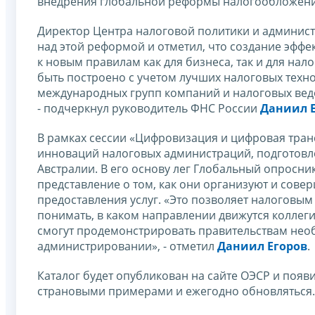
внедрения глобальной реформы налогообложения 
Директор Центра налоговой политики и админи
над этой реформой и отметил, что создание эфф
к новым правилам как для бизнеса, так и для нал
быть построено с учетом лучших налоговых техн
международных групп компаний и налоговых ведо
- подчеркнул руководитель ФНС России
Даниил 
В рамках сессии «Цифровизация и цифровая тран
инноваций налоговых администраций, подготовл
Австралии. В его основу лег Глобальный опросни
представление о том, как они организуют и сов
предоставления услуг. «Это позволяет налоговым
понимать, в каком направлении движутся коллег
смогут продемонстрировать правительствам нео
администрировании», - отметил
Даниил Егоров
.
Каталог будет опубликован на сайте ОЭСР и появи
страновыми примерами и ежегодно обновляться.