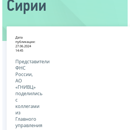
Сирии
Дата
публикации:
27.06.2024
14:45
Представители
ФНС
России,
АО
«ГНИВЦ»
поделились
с
коллегами
из
Главного
управления