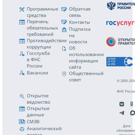
Программные
Обратная
средства
связь
Перечень
Контакты
обязательных
Подписка
требований
на
Противодействие
новости
коррупции
Об
Госслужба
использовании
в ФНС
информации
России
сайта
Вакансии
Общественный
совет
© 2005-202
ФНС Росси
Открытое
ведомство
Открытые
данные
СМЭВ
Дата
Аналитический
обновлени
портал
страницы