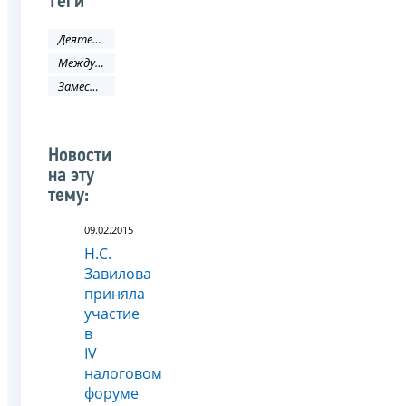
Теги
Деятельность ФНС
Международное сотрудничество
Заместитель руководителя ФНС России
Новости
на эту
тему:
09.02.2015
Н.С.
Завилова
приняла
участие
в
IV
налоговом
форуме