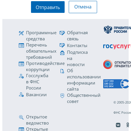
Отмена
Отправить
Программные
Обратная
средства
связь
Перечень
Контакты
обязательных
Подписка
требований
на
Противодействие
новости
коррупции
Об
Госслужба
использовании
в ФНС
информации
России
сайта
Вакансии
Общественный
совет
© 2005-202
ФНС Росси
Открытое
ведомство
Открытые