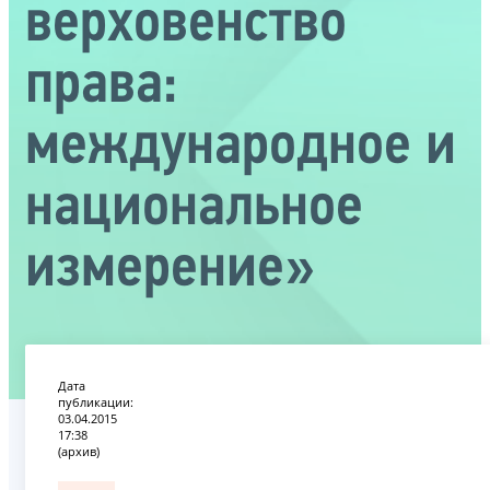
верховенство
права:
международное и
национальное
измерение»
Дата
публикации:
03.04.2015
17:38
(архив)