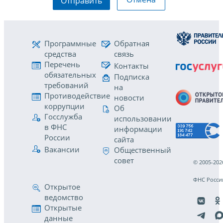
Отправить
Программные
Обратная
средства
связь
Перечень
Контакты
обязательных
Подписка
требований
на
Противодействие
новости
коррупции
Об
Госслужба
использовании
в ФНС
информации
России
сайта
Вакансии
Общественный
совет
© 2005-202
ФНС Росси
Открытое
ведомство
Открытые
данные