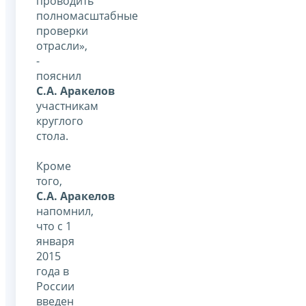
проводить
полномасштабные
проверки
отрасли»,
-
пояснил
С.А. Аракелов
участникам
круглого
стола.
Кроме
того,
С.А. Аракелов
напомнил,
что с 1
января
2015
года в
России
введен