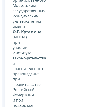
организованного
Московским
государственным
юридическим
университетом
имени
О.Е. Кутафина
(МГЮА)
при
участии
Института
законодательства
и
сравнительного
правоведения
при
Правительстве
Российской
Федерации
и при
поддержке