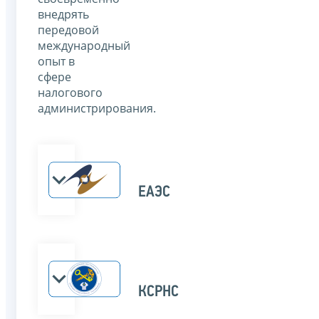
внедрять
передовой
международный
опыт в
сфере
налогового
администрирования.
ЕАЭС
КСРНС