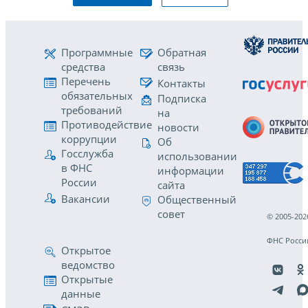
Программные
Обратная
средства
связь
Перечень
Контакты
обязательных
Подписка
требований
на
Противодействие
новости
коррупции
Об
Госслужба
использовании
в ФНС
информации
России
сайта
Вакансии
Общественный
совет
© 2005-202
ФНС Росси
Открытое
ведомство
Открытые
данные