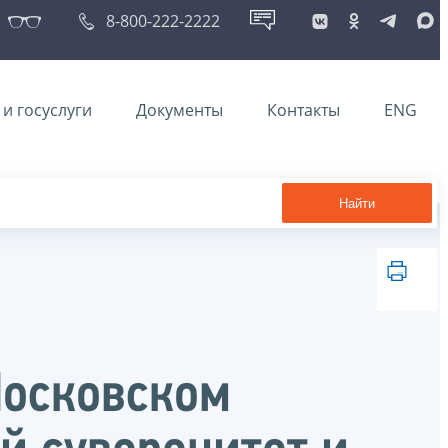
8-800-222-2222
и госуслуги
Документы
Контакты
ENG
Найти
Московском