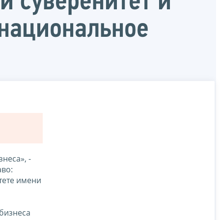
 суверенитет и
 национальное
неса», -
аво:
тете имени
 бизнеса