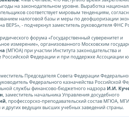
ыгоды на законодательном уровне. Выработка национа
тельщиков соответствует мировым тенденциям, соглас
ыванием налоговой базы и меры по деофшоризации эко
а BEPS», - подчеркнул заместитель руководителя ФНС Р
 юридического форума «Государственный суверенитет и
ьное измерение», организованного Московским госуда
на
(МГЮА) при участии Института законодательства и
е Российской Федерации и при поддержке Ассоциации ю
заместитель Председателя Совета Федерации Федерально
руководитель Федерального казначейства Российской Ф
альной службы финансово-бюджетного надзора
И.И. Куч
ин
, заместитель начальника Управления досудебного
кий
, профессорско-преподавательский состав МГЮА, МГ
и других ведущих высших учебных заведений страны.