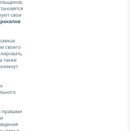
ельщиков,
становятся
руют свои
Аракелов
 рамках
ым своего
олировать
а также
озникнут
го
ельного
и правами
 и
ведения
я норм о