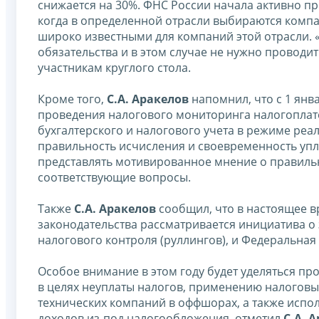
снижается на 30%. ФНС России начала активно п
когда в определенной отрасли выбираются компа
широко известными для компаний этой отрасли. 
обязательства и в этом случае не нужно проводи
участникам круглого стола.
Кроме того,
С.А. Аракелов
напомнил, что с 1 янв
проведения налогового мониторинга налогоплат
бухгалтерского и налогового учета в режиме реа
правильность исчисления и своевременность упла
представлять мотивированное мнение о правильн
соответствующие вопросы.
Также
С.А. Аракелов
сообщил, что в настоящее в
законодательства рассматривается инициатива о
налогового контроля (руллингов), и Федеральная 
Особое внимание в этом году будет уделяться 
в целях неуплаты налогов, применению налоговы
технических компаний в оффшорах, а также исп
доходов из-под налогообложения, отметил
С.А. 