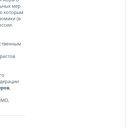
льных мер
но которым
номики (в
оссии.
рственным
ристов
го
едерации
еров
,
ИМО,