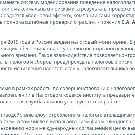
рименять систему моделирования поведения налогоплат
нии с максимальными рисками, а результаты проверки 
«Создаётся «волновой эффект», компании сами корректи
ть полномасштабные проверки отрасли», - пояснил
С.А. 
аря 2015 года в России введен налоговый мониторинг. В
ельщик обеспечивает доступ налоговых органов к данн
льного времени. Такое взаимодействие позволяет контр
ты налогов и сборов, предупреждать налоговые риски, 
ости исчисления налогов, если у налогоплательщика в
ремя в рамках работы по совершенствованию налогово
 закреплении в Налоговом кодексе института предварит
налоговая служба активно участвует в этой работе.
противодействию злоупотреблениям налогоплательщикам
х схем, в том числе с использованием фирм-однодневок
ользованию норм международных соглашений в целях вы
Аракелов
. «Мы считаем, что наступило время закреплени