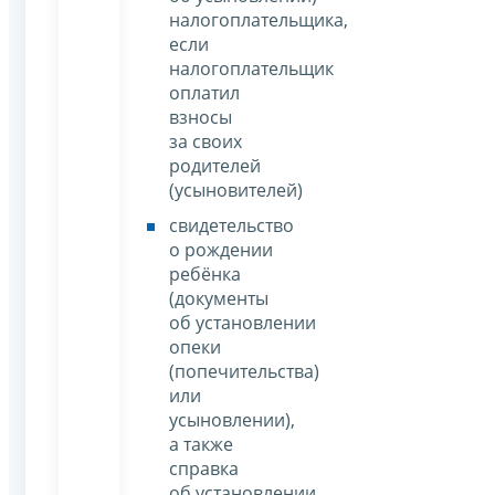
налогоплательщика,
если
налогоплательщик
оплатил
взносы
за своих
родителей
(усыновителей)
свидетельство
о рождении
ребёнка
(документы
об установлении
опеки
(попечительства)
или
усыновлении),
а также
справка
об установлении