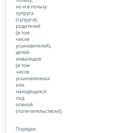
пользу,
но и в пользу
супруга
(супруги),
родителей
(в том
числе
усыновителей),
детей-
инвалидов
(в том
числе
усыновленных
или
находящихся
под
опекой
(попечительством)).
Порядок