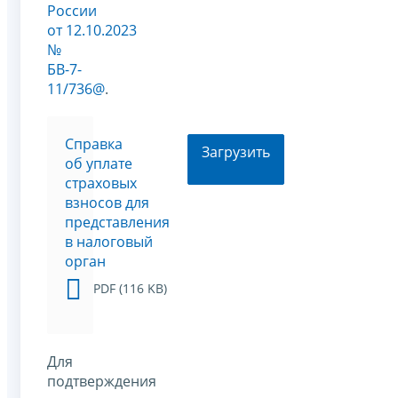
России
от 12.10.2023
№
БВ-7-
11/736@
.
Cправка
Загрузить
об уплате
страховых
взносов для
представления
в налоговый
орган
PDF (116 KB)
Для
подтверждения