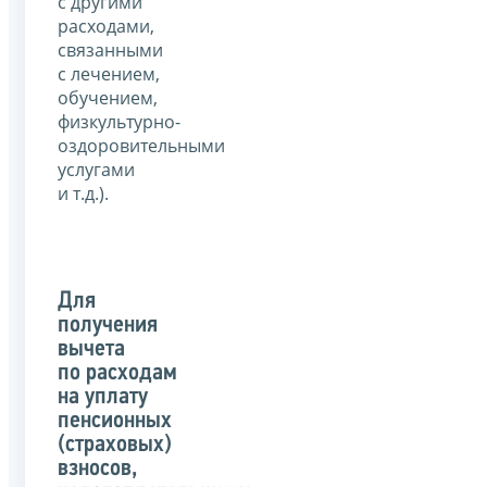
с другими
расходами,
связанными
с лечением,
обучением,
физкультурно-
оздоровительными
услугами
и т.д.).
Для
получения
вычета
по расходам
на уплату
пенсионных
(страховых)
взносов,