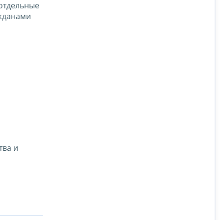
 отдельные
ажданами
тва и