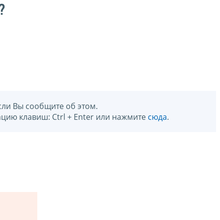
?
сли Вы сообщите об этом.
цию клавиш: Ctrl + Enter или нажмите
сюда
.