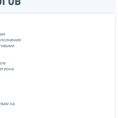
огов
ния
аполнения
оговыми
ном
региона
твам на