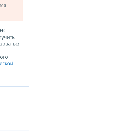
тся
ФНС
лучить
зоваться
ого
ческой