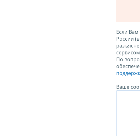
Если Вам
России (
разъясне
сервисо
По вопро
обеспече
поддержк
Ваше соо