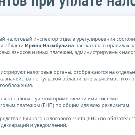
тов при уплате нал
й налоговый инспектор отдела урегулирования состоя
ой области
Ирина Насибулина
рассказала о правилах з
ховых взносов и иных платежей, администрируемых нал
инистрируют налоговые органы, отображаются на отдель
азначейства по Тульской области, вне зависимости от 
огообложения.
сляют налоги с учетом применяемой ими системы
говым платежом (ЕНП) по общим для всех реквизитам.
едства с Единого налогового счета (ЕНС) по обязательс
деклараций и уведомлений.