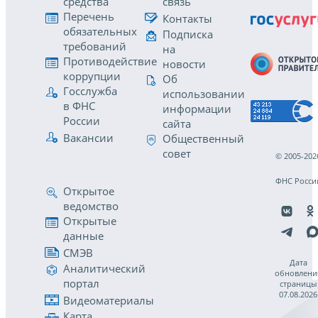
средства
связь
Перечень
Контакты
обязательных
Подписка
требований
на
Противодействие
новости
коррупции
Об
Госслужба
использовании
в ФНС
информации
России
сайта
Вакансии
Общественный
совет
© 2005-202
ФНС Росси
Открытое
ведомство
Открытые
данные
СМЭВ
Дата
Аналитический
обновлени
портал
страницы
07.08.2026
Видеоматериалы
Карта