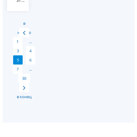
51 Мурманская область
в
начало
1
...
3
4
5
6
7
...
30
в конец