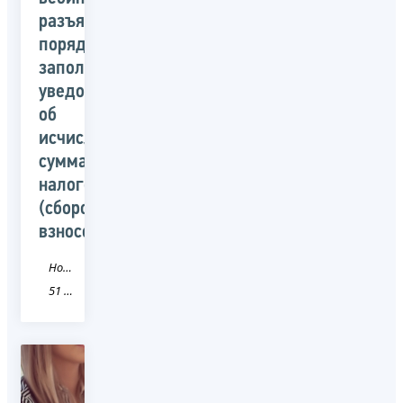
разъяснят
порядок
заполнения
уведомлений
об
исчисленных
суммах
налогов
(сборов,
взносов)
Новость
51 Мурманская область