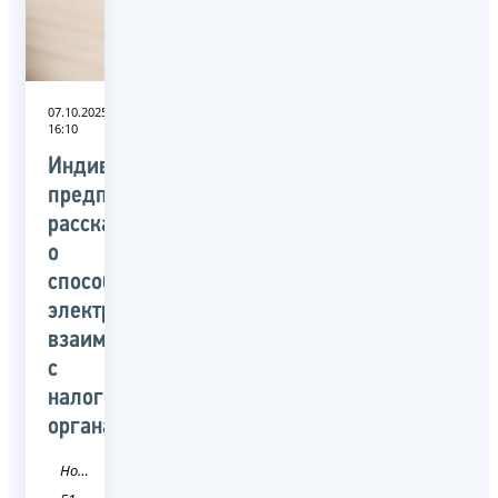
07.10.2025
16:10
Индивидуальным
предпринимателям
расскажут
о
способах
электронного
взаимодействия
с
налоговыми
органами
Новость