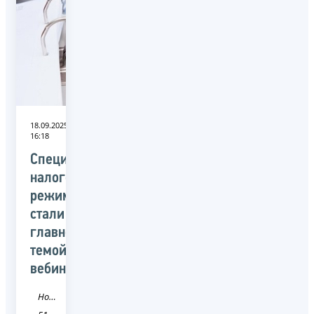
18.09.2025
16:18
Специальные
налоговые
режимы
стали
главной
темой
вебинара
Новость