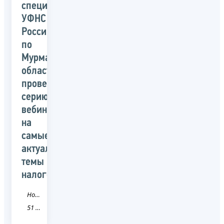
специалисты
УФНС
России
по
Мурманской
области
проведут
серию
вебинаров
на
самые
актуальные
темы
налогообложения
Новость
51 Мурманская область