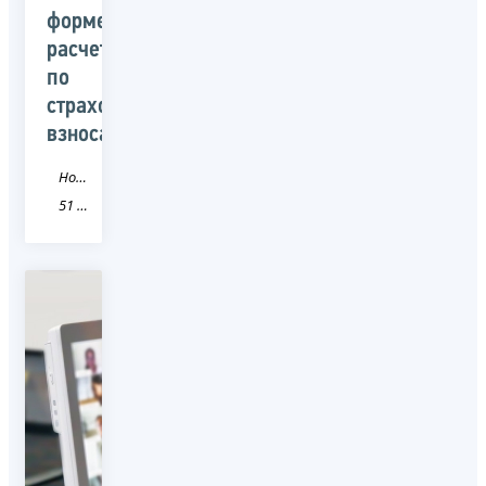
форме
расчетов
по
страховым
взносам
Новость
51 Мурманская область