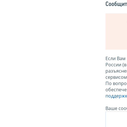
Сообщит
Если Вам
России (
разъясне
сервисо
По вопро
обеспече
поддержк
Ваше соо