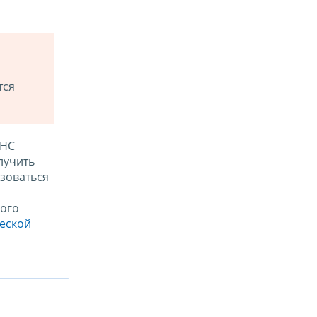
тся
ФНС
лучить
зоваться
ого
ческой