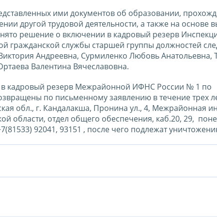
редставленных ими документов об образовании, прохож
ении другой трудовой деятельности, а также на основе 
инято решение о включении в кадровый резерв Инспекц
ой гражданской службы старшей группы должностей сл
 Виктория Андреевна, Сурмиленко Любовь Анатольевна, 
Юртаева Валентина Вячеславовна.
 в кадровый резерв Межрайонной ИФНС России № 1 по
озвращены по письменному заявлению в течение трех ле
кая обл., г. Кандалакша, Пронина ул., 4, Межрайонная и
й области, отдел общего обеспечения, каб.20, 29, пон
, +7(81533) 92041, 93151 , после чего подлежат уничтожени