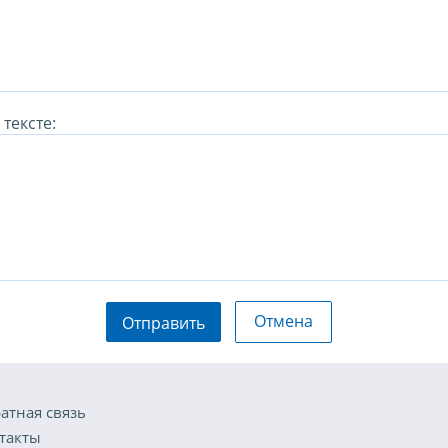
тексте:
Отмена
Отправить
атная связь
такты