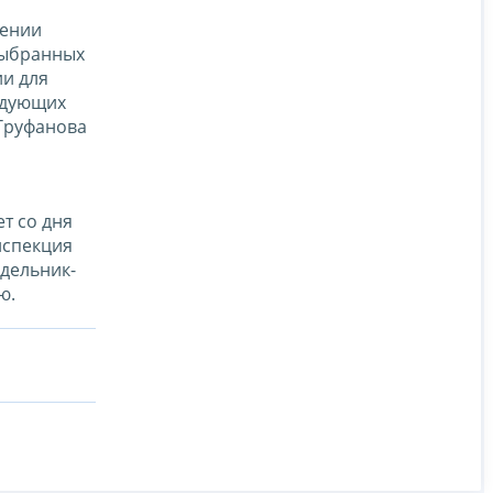
дении
выбранных
ии для
едующих
Труфанова
т со дня
нспекция
едельник-
ю.