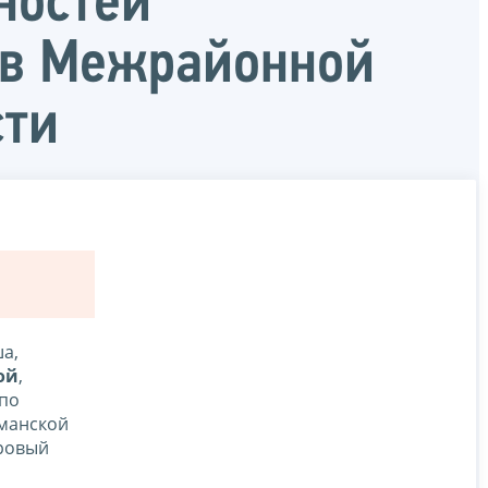
ностей
 в Межрайонной
сти
а,
ой
,
по
рманской
дровый