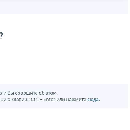
?
сли Вы сообщите об этом.
цию клавиш: Ctrl + Enter или нажмите
сюда
.