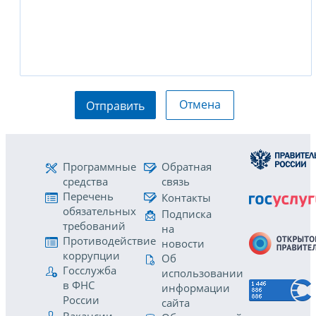
Отмена
Отправить
Программные
Обратная
средства
связь
Перечень
Контакты
обязательных
Подписка
требований
на
Противодействие
новости
коррупции
Об
Госслужба
использовании
в ФНС
информации
России
сайта