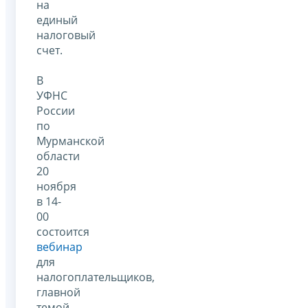
на
единый
налоговый
счет.
В
УФНС
России
по
Мурманской
области
20
ноября
в 14-
00
состоится
вебинар
для
налогоплательщиков,
главной
темой