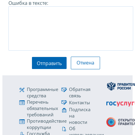
Ошибка в тексте:
Отмена
Отправить
Программные
Обратная
средства
связь
Перечень
Контакты
обязательных
Подписка
требований
на
Противодействие
новости
коррупции
Об
Госслужба
использовании