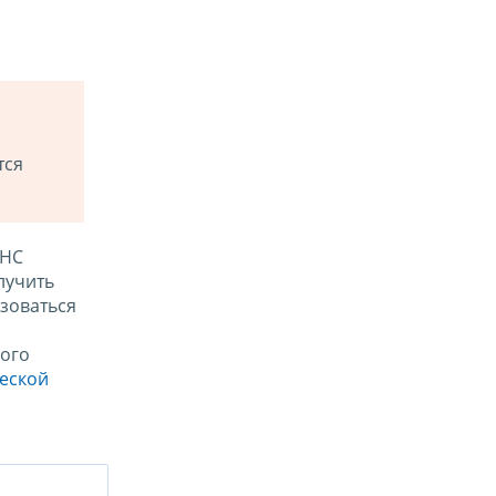
тся
ФНС
лучить
зоваться
ого
ческой