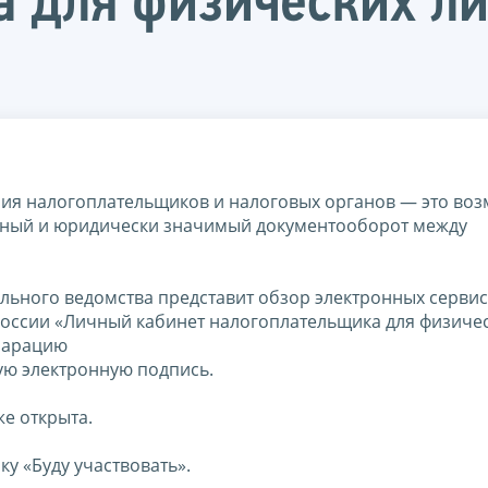
 для физических ли
ия налогоплательщиков и налоговых органов — это во
ный и юридически значимый документооборот между
ального ведомства представит обзор электронных серви
России «Личный кабинет налогоплательщика для физичес
кларацию
ю электронную подпись.
е открыта.
у «Буду участвовать».