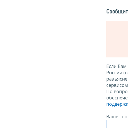
Сообщит
Если Вам
России (
разъясне
сервисо
По вопро
обеспече
поддержк
Ваше соо