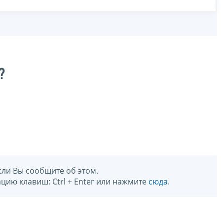
?
сли Вы сообщите об этом.
цию клавиш: Ctrl + Enter или нажмите
сюда
.