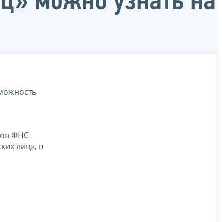
ц» можно узнать на
зможность
сов ФНС
ких лиц», в