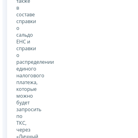
также
в
составе
справки
о
сальдо
ЕНС и
справки
о
распределении
единого
налогового
платежа,
которые
можно
будет
запросить
по
ТКС,
через
«Личный