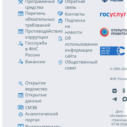
Программные
Обратная
средства
связь
Перечень
Контакты
обязательных
Подписка
требований
на
Противодействие
новости
коррупции
Об
Госслужба
использовании
в ФНС
информации
России
сайта
Вакансии
Общественный
совет
© 2005-202
ФНС Росси
Открытое
ведомство
Открытые
данные
СМЭВ
Дата
Аналитический
обновлени
портал
страницы
07.08.2026
Видеоматериалы