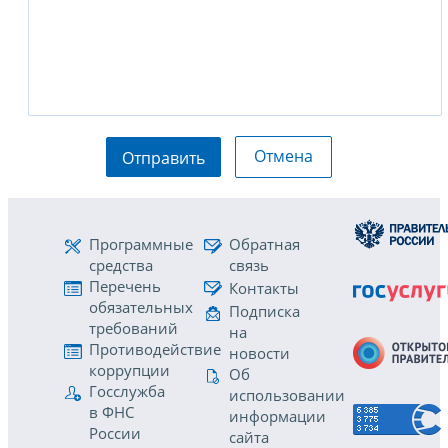
Отмена
Отправить
Программные
Обратная
средства
связь
Перечень
Контакты
обязательных
Подписка
требований
на
Противодействие
новости
коррупции
Об
Госслужба
использовании
в ФНС
информации
России
сайта