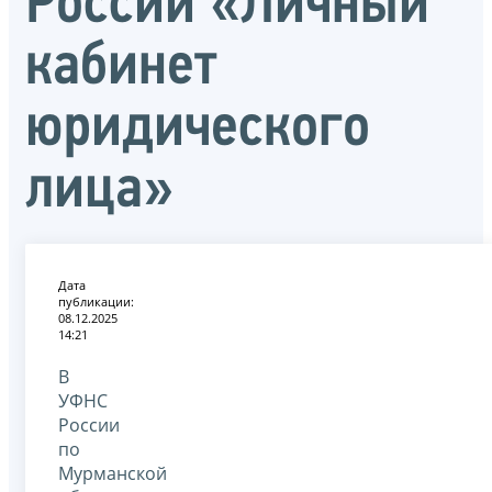
России «Личный
кабинет
юридического
лица»
Дата
публикации:
08.12.2025
14:21
В
УФНС
России
по
Мурманской