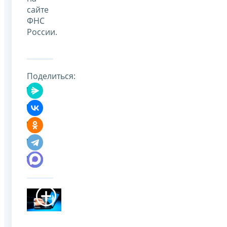
сайте
ФНС
России.
Поделиться: