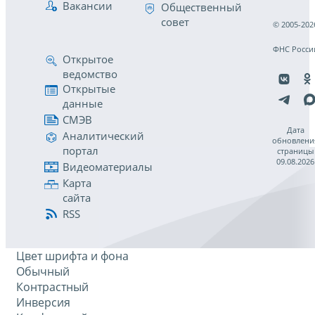
Вакансии
Общественный
совет
© 2005-202
ФНС Росси
Открытое
ведомство
Открытые
данные
СМЭВ
Дата
Аналитический
обновлени
портал
страницы
09.08.2026
Видеоматериалы
Карта
сайта
RSS
Цвет шрифта и фона
Обычный
Контрастный
Инверсия