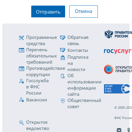
Отмена
Отправить
Программные
Обратная
средства
связь
Перечень
Контакты
обязательных
Подписка
требований
на
Противодействие
новости
коррупции
Об
Госслужба
использовании
в ФНС
информации
России
сайта
Вакансии
Общественный
совет
© 2005-202
ФНС Росси
Открытое
ведомство