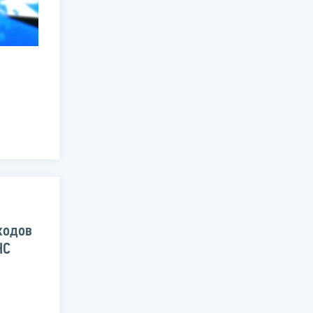
ходов
НС
я