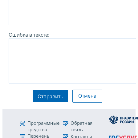
Ошибка в тексте:
Отмена
Отправить
Программные
Обратная
средства
связь
Перечень
Контакты