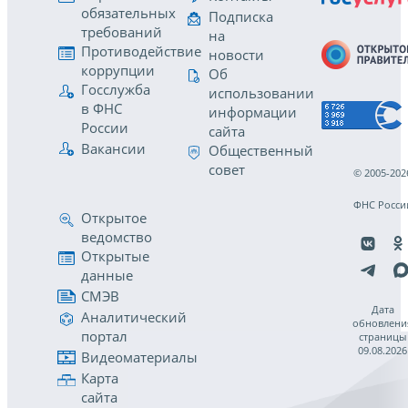
обязательных
Подписка
требований
на
Противодействие
новости
коррупции
Об
Госслужба
использовании
в ФНС
информации
России
сайта
Вакансии
Общественный
совет
© 2005-202
ФНС Росси
Открытое
ведомство
Открытые
данные
СМЭВ
Дата
Аналитический
обновлени
портал
страницы
09.08.2026
Видеоматериалы
Карта
сайта