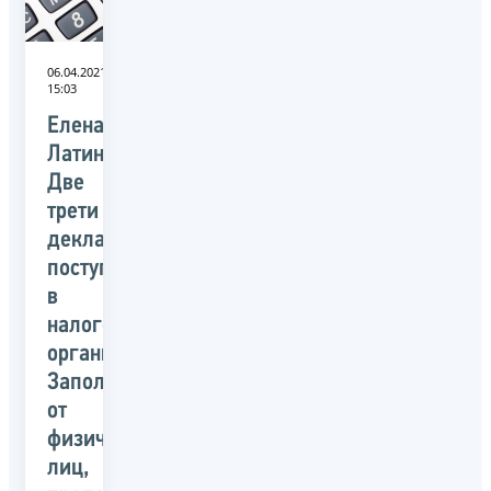
06.04.2021
15:03
Елена
Латина:
Две
трети
деклараций,
поступающих
в
налоговые
органы
Заполярья
от
физических
лиц,