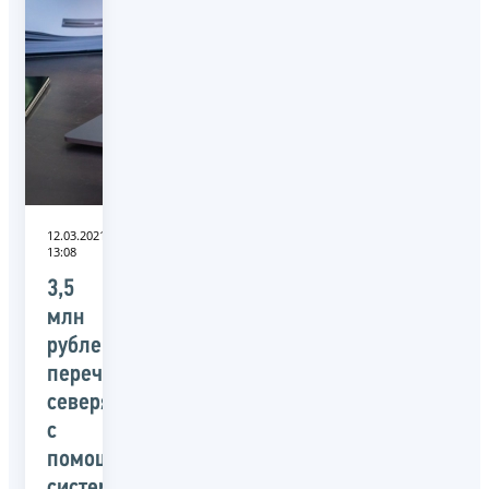
12.03.2021
13:08
3,5
млн
рублей
перечислено
северянами
с
помощью
системы