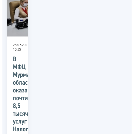
28.07.2021
10:55
В
МФЦ
Мурманской
области
оказано
почти
8,5
тысяч
услуг
Налоговой