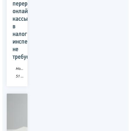
перерегистрация
онлайн-
кассы
в
налоговой
инспекции
не
требуется
Новость
51 Мурманская область