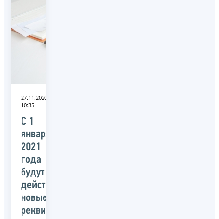
27.11.2020
10:35
С 1
января
2021
года
будут
действовать
новые
реквизиты