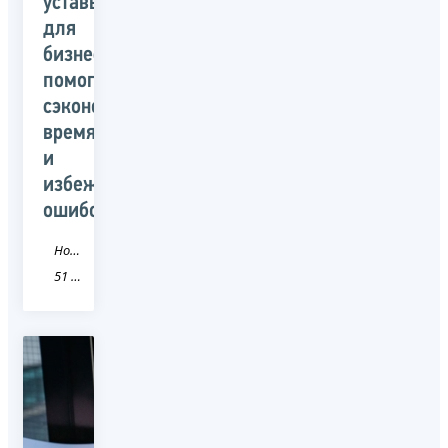
уставы
для
бизнеса
помогут
сэкономить
время
и
избежать
ошибок
Новость
51 Мурманская область