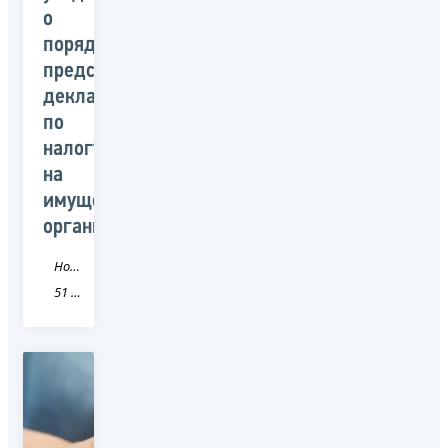
о
порядке
представления
деклараций
по
налогу
на
имущество
организаций
Новость
51 Мурманская область