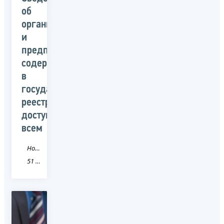
об
организациях
и
предпринимателях,
содержащиеся
в
государственных
реестрах,
доступны
всем
Новость
51 Мурманская область