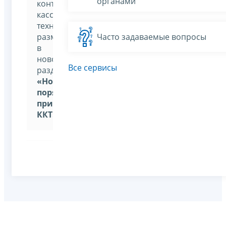
органами
контрольно-
кассовой
техники,
размещена
Часто задаваемые вопросы
в
новом
Все сервисы
разделе
«Новый
порядок
применения
ККТ»