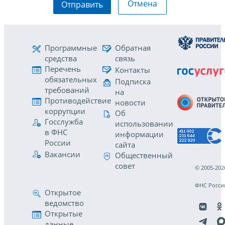
Отмена
Отправить
Программные
Обратная
средства
связь
Перечень
Контакты
обязательных
Подписка
требований
на
Противодействие
новости
коррупции
Об
Госслужба
использовании
в ФНС
информации
России
сайта
Вакансии
Общественный
совет
© 2005-202
ФНС Росси
Открытое
ведомство
Открытые
данные