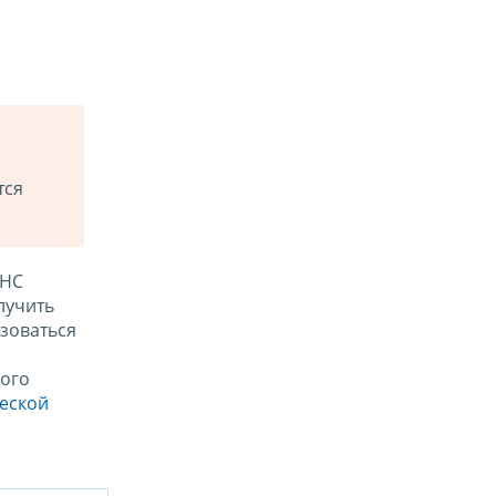
тся
ФНС
лучить
зоваться
ого
ческой