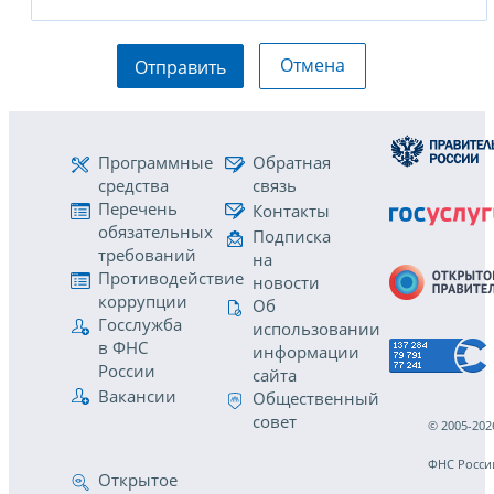
Отмена
Отправить
Программные
Обратная
средства
связь
Перечень
Контакты
обязательных
Подписка
требований
на
Противодействие
новости
коррупции
Об
Госслужба
использовании
в ФНС
информации
России
сайта
Вакансии
Общественный
совет
© 2005-202
ФНС Росси
Открытое