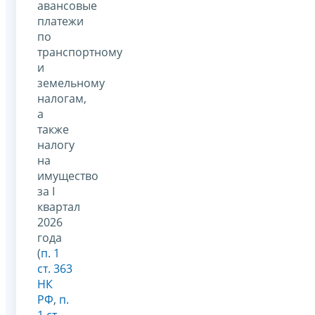
авансовые
платежи
по
транспортному
и
земельному
налогам,
а
также
налогу
на
имущество
за I
квартал
2026
года
(
п. 1
ст. 363
НК
РФ
,
п.
1 ст.