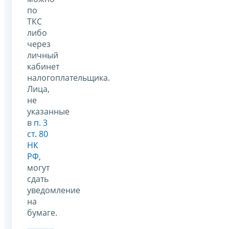
по
ТКС
либо
через
личный
кабинет
налогоплательщика.
Лица,
не
указанные
в
п. 3
ст. 80
НК
РФ
,
могут
сдать
уведомление
на
бумаге.