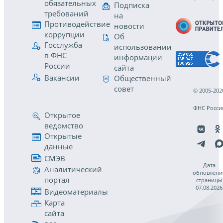
обязательных
Подписка
требований
на
Противодействие
новости
коррупции
Об
Госслужба
использовании
в ФНС
информации
России
сайта
Вакансии
Общественный
совет
© 2005-202
ФНС Росси
Открытое
ведомство
Открытые
данные
СМЭВ
Дата
Аналитический
обновлени
портал
страницы
07.08.2026
Видеоматериалы
Карта
сайта