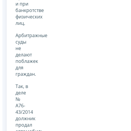
и при
банкротстве
физических
лиц.
Арбитражные
суды
не
делают
поблажек
для
граждан.
Так, в
деле
№
А76-
43/2014
должник
продал