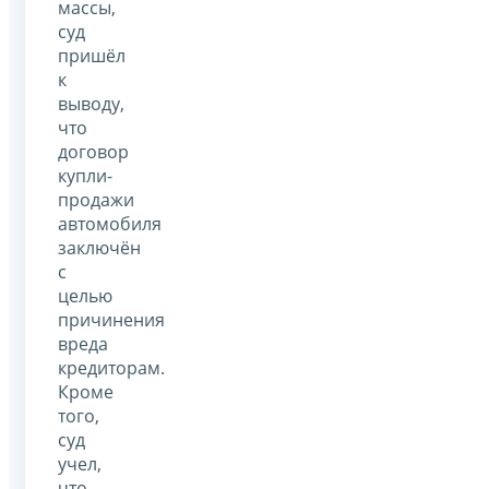
массы,
суд
пришёл
к
выводу,
что
договор
купли-
продажи
автомобиля
заключён
с
целью
причинения
вреда
кредиторам.
Кроме
того,
суд
учел,
что