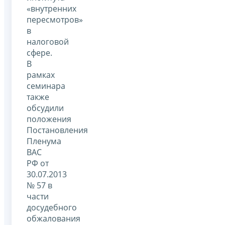
«внутренних
пересмотров»
в
налоговой
сфере.
В
рамках
семинара
также
обсудили
положения
Постановления
Пленума
ВАС
РФ от
30.07.2013
№ 57 в
части
досудебного
обжалования