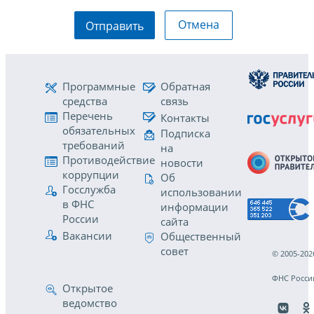
Отмена
Отправить
Программные
Обратная
средства
связь
Перечень
Контакты
обязательных
Подписка
требований
на
Противодействие
новости
коррупции
Об
Госслужба
использовании
в ФНС
информации
России
сайта
Вакансии
Общественный
совет
© 2005-202
ФНС Росси
Открытое
ведомство