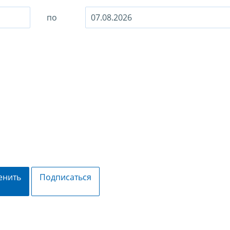
по
енить
Подписаться