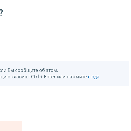
?
сли Вы сообщите об этом.
цию клавиш: Ctrl + Enter или нажмите
сюда
.