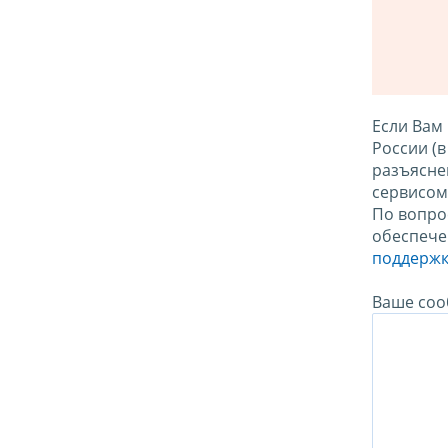
Если Вам
России (
разъясне
сервисо
По вопро
обеспече
поддержк
Ваше соо