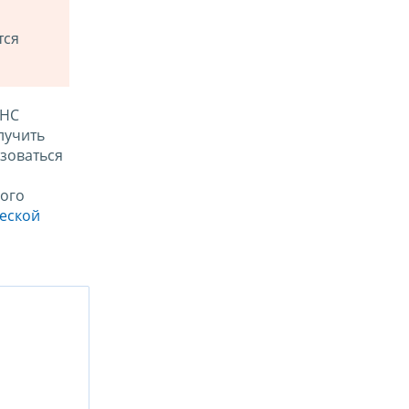
тся
ФНС
лучить
зоваться
ого
ческой