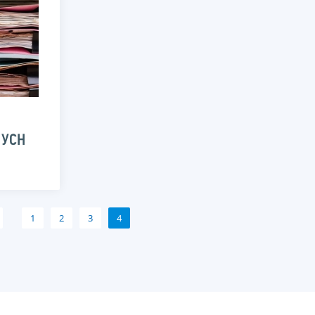
 УСН
1
2
3
4