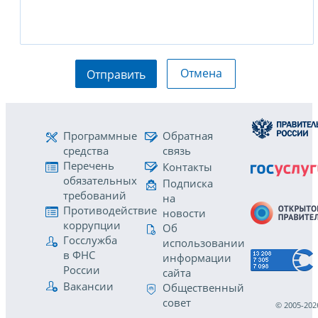
Отмена
Отправить
Программные
Обратная
средства
связь
Перечень
Контакты
обязательных
Подписка
требований
на
Противодействие
новости
коррупции
Об
Госслужба
использовании
в ФНС
информации
России
сайта
Вакансии
Общественный
совет
© 2005-202