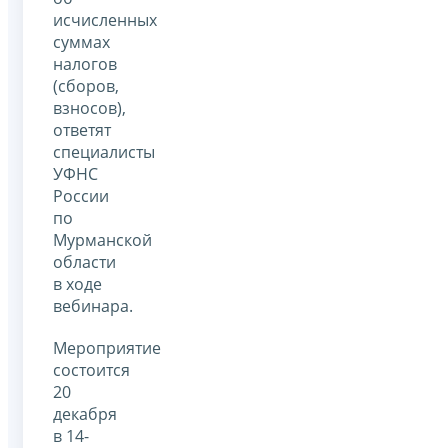
исчисленных
суммах
налогов
(сборов,
взносов),
ответят
специалисты
УФНС
России
по
Мурманской
области
в ходе
вебинара.
Мероприятие
состоится
20
декабря
в 14-