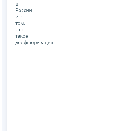
в
России
и о
том,
что
такое
деофшоризация.