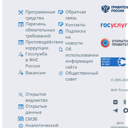
Программные
Обратная
средства
связь
Перечень
Контакты
обязательных
Подписка
требований
на
Противодействие
новости
коррупции
Об
Госслужба
использовании
в ФНС
информации
России
сайта
Вакансии
Общественный
совет
© 2005-202
ФНС Росси
Открытое
ведомство
Открытые
данные
СМЭВ
Дата
Аналитический
обновлени