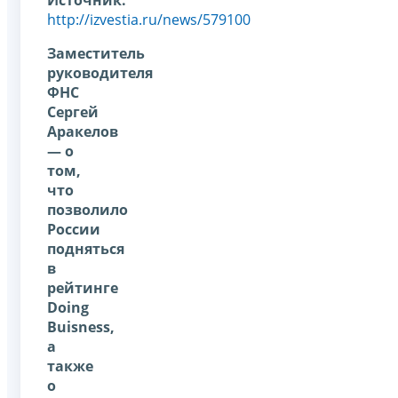
http://izvestia.ru/news/579100
Заместитель
руководителя
ФНС
Сергей
Аракелов
— о
том,
что
позволило
России
подняться
в
рейтинге
Doing
Buisness,
а
также
о