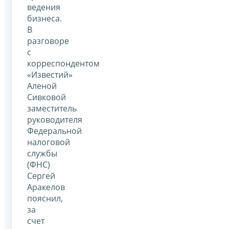
ведения
бизнеса.
В
разговоре
с
корреспондентом
«Известий»
Аленой
Сивковой
заместитель
руководителя
Федеральной
налоговой
службы
(ФНС)
Сергей
Аракелов
пояснил,
за
счет