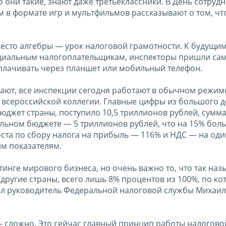
о они такие, знают даже третьеклассники. В День сотруд
 в формате игр и мультфильмов рассказывают о том, чт
место алгебры — урок налоговой грамотности. К будущи
нциальным налогоплательщикам, инспекторы пришли сам
 оплачивать через планшет или мобильный телефон.
ают, все инспекции сегодня работают в обычном режиме
 всероссийской коллегии. Главные цифры из большого д
бюджет страны, поступило 10,5 триллионов рублей, сумм
льном бюджете — 5 триллионов рублей, что на 15% боль
оста по сбору налога на прибыль — 116% и НДС — на од
им показателям.
тинге мирового бизнеса, но очень важно то, что так на
 другие страны, всего лишь 8% процентов из 100%, по к
щил руководитель Федеральной налоговой службы Михаил
 — сложно. Это сейчас главный принцип работы налогово