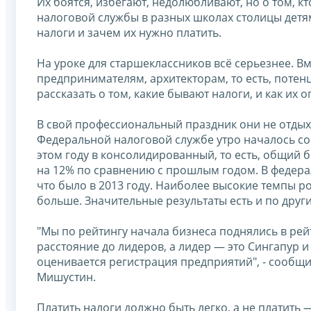
Их боятся, избегают, недолюбливают, но о том, кт
налоговой службы в разных школах столицы детям
налоги и зачем их нужно платить.
На уроке для старшеклассников всё серьезнее. В
предпринимателям, архитекторам, то есть, поте
рассказать о том, какие бывают налоги, и как их
В свой профессиональный праздник они не отдых
Федеральной налоговой службе утро началось со
этом году в консолидированный, то есть, общий 
на 12% по сравнению с прошлым годом. В федера
что было в 2013 году. Наиболее высокие темпы р
больше. Значительные результаты есть и по друг
"Мы по рейтингу начала бизнеса поднялись в рей
расстояние до лидеров, а лидер — это Сингапур и
оценивается регистрация предприятий", - сооб
Мишустин.
Платить налоги должно быть легко, а не платить