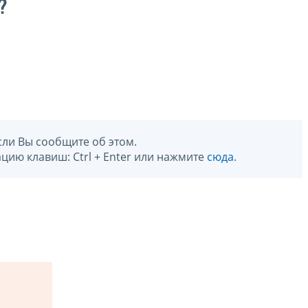
?
сли Вы сообщите об этом.
цию клавиш: Ctrl + Enter или нажмите
сюда
.