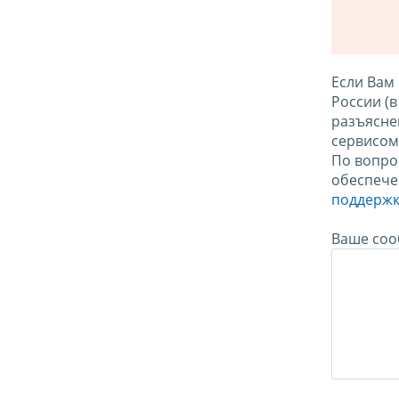
Если Вам
России (
разъясне
сервисо
По вопро
обеспече
поддержк
Ваше соо