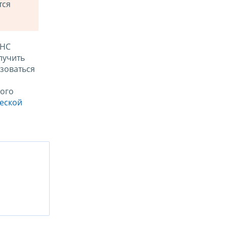
тся
ФНС
лучить
зоваться
ого
ческой