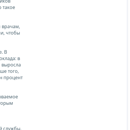
ников
о такое
м врачам,
и, чтобы
. В
оклада: в
а выросла
ше того,
ин процент
зываемое
оторым
й службы.