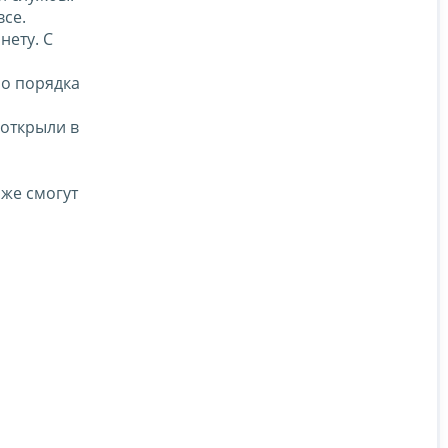
все.
нету. С
но порядка
 открыли в
оже смогут