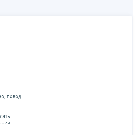
но, повод
лать
ения.